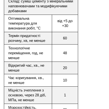
Склад: суміш цементу з мінеральними
наповнювачами та модифікуючими
добавками
Оптимальна
від +5 до
температура для
+30
виконання робіт, °C
Термін придатності
60
розчину, хв, не менше
Технологічне
переміщення, год, не
48
менше
Відкритий час, хв., не
20
менше
Час коригування, хв.,
10
не менше
Міцність зчеплення з
основою, через 28 діб,
1
МПа, не менше
Морозостійкість,