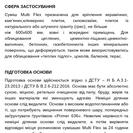
СФЕРА ЗАСТОСУВАННЯ
Суміш Multi Flex призначена для кріплення керамічних,
кам’яних,клінкерних плиток, скломозаїки, плиток із
натурального або штучного граніту (грес), не більше
ніж 600х600 мм, зовні і всередині приміщень. Для
облицювання цегляних, цементно-піщаних,цементно-
вапняних, бетонних, газобетоннихта інших мінеральних
поверхонь, що деформуються, також може використовуватись
для облицювання «теплих підлог», цоколів, балконів, терас.
ПІДГОТОВКА ОСНОВИ
Підготовка основи здійснюється згідно з ДСТУ – Н Б А.3.1-
23:2013 і ДСТУ Б В.2.6-212:2016. Основа має бути абсолютно
сухою, міцною, ретельно очищеною від пилу, бруду, жирів та
інших матеріалів які зменшують адгезію. Неміцні ділянки
основи слід видалити. Основи з високим водопоглинанням або
ті, що потребують зміцнення поверхневого шару, попередньо
заґрунтувати ґрунтівкою «Primer 636». Невеликі нерівності та
неміцні ділянки основи слід видалити, а потім вирівняти
відповідні місця розчиновою сумішшю Multi Flex за 24 години