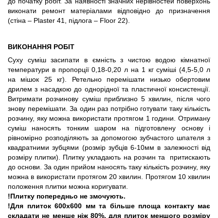
до початку робіт. За наявності значних нерівностей поверхонь
виконати ремонт матеріалами відповідно до призначення
(стіна – Plaster 41, підлога – Floor 22).
ВИКОНАННЯ РОБІТ
Суху суміш засипати в ємність з чистою водою кімнатної
температури в пропорції 0,18-0,20 л на 1 кг суміші (4,5-5,0 л
на мішок 25 кг). Ретельно перемішати низько обертовим
дрилем з насадкою до однорідної та пластичної консистенції.
Витримати розчинову суміш приблизно 5 хвилин, після чого
знову перемішати. За один раз потрібно готувати таку кількість
розчину, яку можна використати протягом 1 години. Отриману
суміш наносять тонким шаром на підготовлену основу і
рівномірно розподіляють за допомогою зубчастого шпателя з
квадратними зубцями (розмір зубців 6-10мм в залежності від
розміру плитки). Плитку укладають на розчин та притискають
до основи. За один прийом наносять таку кількість розчину, яку
можна в використати протягом 20 хвилин. Протягом 10 хвилин
положення плитки можна коригувати.
!Плитку попередньо не змочують.
!Для плиток 600х600 мм та більше площа контакту має
складати не менше ніж 80%, для плиток меншого розміру