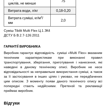
75
циклів, не менше
Витрата води, л/кг
0,1
8
-0,20
2
Витрата суміші, кг/м
/
2,0
мм
Суміш Tibilit Multi Flex Ц.1.ЗК4
ДСТУ Б В.2.7-126:2011
ГАРАНТІЇ ВИРОБНИКА
Виробник гарантує відповідність суміші «Multi Flex» вказаним
технічним характеристикам при виконанні правил
транспортування, зберігання, приготування і нанесення, які
наведені в даному технічному описі. Виробник не несе
відповідальності за неправильне використання суміші, а також
за її застосування в інших цілях і умовах, не передбачених
цим описом. З моменту появи даного технічного опису всі
попередні стають недійсними. Претензії та рекламації
приймає виробник.
Відгуки